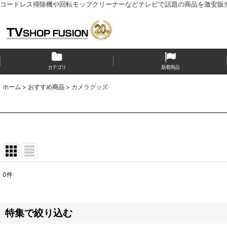
コードレス掃除機や回転モップクリーナーなどテレビで話題の商品を激安販
カテゴリ
新着商品
ホーム
>
おすすめ商品
>
カメラグッズ
0
件
表示数
:
並び順
:
特集で絞り込む