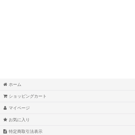
お掃除グッズ
バッテリー
ダイエットグッズ
食品
美容グッズ
健康用品・健康食品
ホーム
キッチンインテリア
ショッピングカート
生活雑貨・日用品
マイページ
キッズ・ベビー用品
お気に入り
カメラグッズ
特定商取引法表示