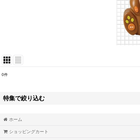
0
件
表示数
:
並び順
:
特集で絞り込む
お掃除グッズ
ホーム
バッテリー
ショッピングカート