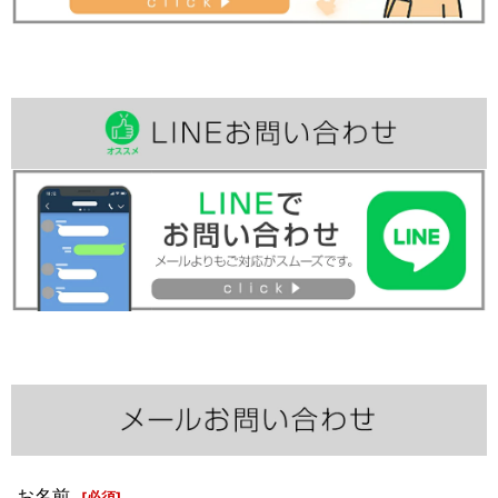
お名前
[
必須
]