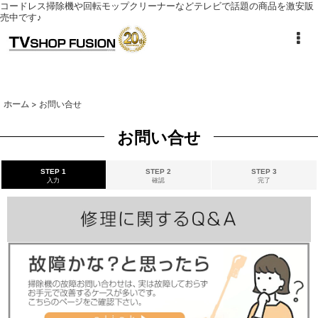
コードレス掃除機や回転モップクリーナーなどテレビで話題の商品を激安販
売中です♪
ホーム
>
お問い合せ
お問い合せ
STEP 1
STEP 2
STEP 3
入力
確認
完了