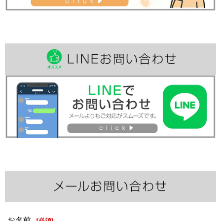
お名前
[
必須
]