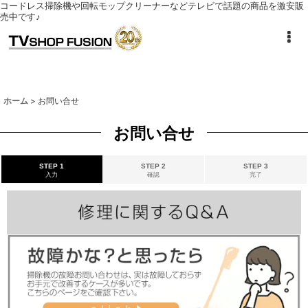
コードレス掃除機や回転モップクリーナーなどテレビで話題の商品を激安販
売中です♪
ホーム
>
お問い合せ
お問い合せ
STEP 1
STEP 2
STEP 3
入力
確認
完了