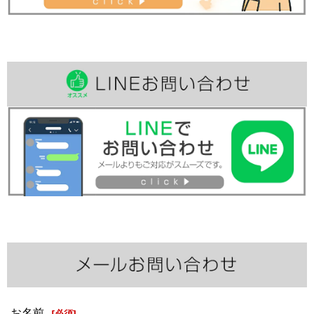
お名前
[
必須
]