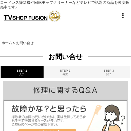
コードレス掃除機や回転モップクリーナーなどテレビで話題の商品を激安販
売中です♪
ホーム
>
お問い合せ
お問い合せ
STEP 1
STEP 2
STEP 3
入力
確認
完了