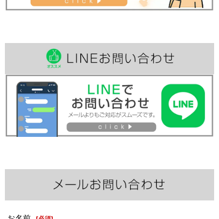
お名前
[
必須
]