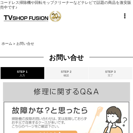
コードレス掃除機や回転モップクリーナーなどテレビで話題の商品を激安販
売中です♪
ホーム
>
お問い合せ
お問い合せ
STEP 1
STEP 2
STEP 3
入力
確認
完了