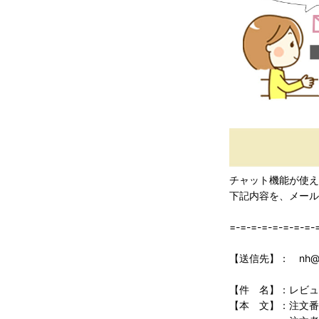
チャット機能が使え
下記内容を、メール
=-=-=-=-=-=-=-=-
【送信先】： nh@fus
【件 名】：レビュ
【本 文】