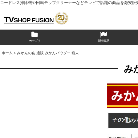
コードレス掃除機や回転モップクリーナーなどテレビで話題の商品を激安販
カテゴリ
新着商品
ホーム
>
みかんの皮 通販 みかんパウダー 粉末
み