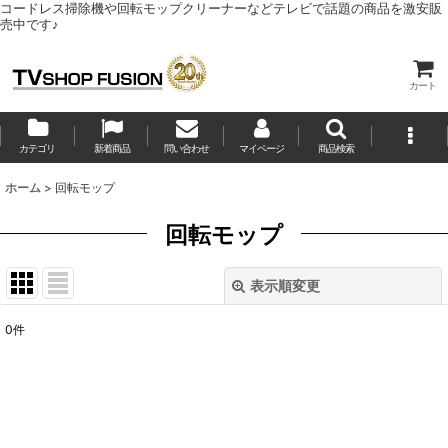
コードレス掃除機や回転モップクリーナーなどテレビで話題の商品を激安販
売中です♪
カート
カテゴリ
新着商品
問い合わせ
マイページ
商品検索
ホーム
>
回転モップ
回転モップ
表示順変更
閉じる
0
件
表示数
:
並び順
: