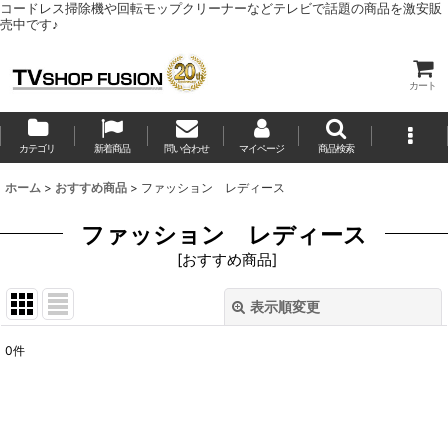
コードレス掃除機や回転モップクリーナーなどテレビで話題の商品を激安販
売中です♪
カート
カテゴリ
新着商品
問い合わせ
マイページ
商品検索
ホーム
>
おすすめ商品
>
ファッション レディース
ファッション レディース
[
おすすめ商品
]
表示順変更
閉じる
0
件
表示数
:
並び順
: