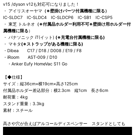
v15 /dyson v12も対応可になりました！
・ アイリスオーヤマ
（※壁掛けパーツ付属機種に限る）
IC-SLDC7 IC-SLDC4 IC-SLDCP6 IC-SB1 IC-CSP5
・ 東芝 トルネオ
（※付属品ホルダー利用不可※壁掛け用ホルダー付
属機種に限る
）
・ パナソニック iT(イット)
(※充電台付属機種に限る)
・ マキタ
(※ストラップがある機種に限る)
・Dibea C17 / D18 / D008 / E19 / F8
・iRoom AST-009 / D10
・Anker Eufy HomeVac S11 Go
【◆仕様】
サイズ：縦36cm×横19cm×高さ125cm
付属品ホルダー差込部分：横2.3cm 縦1cm 長さ6cm
耐荷重：4kg
スタンド重量：3.3kg
素材：スチール
高さや穴が合えばアルコールディスペンサー スタンドとしても