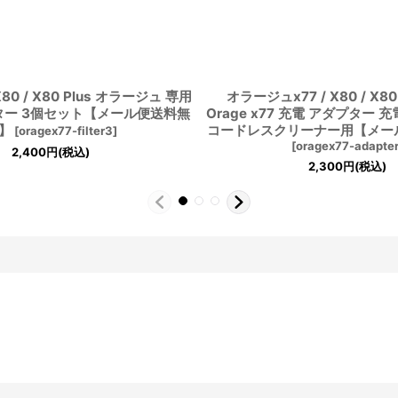
 X80 / X80 Plus オラージュ 専用
オラージュx77 / X80 / X80 P
ルター 3個セット【メール便送料無
Orage x77 充電 アダプター 
】
コードレスクリーナー用【メー
[
oragex77-filter3
]
[
oragex77-adapte
2,400
円
(税込)
2,300
円
(税込)