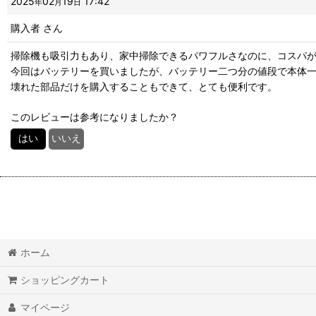
2025
02
19
17:42
年
月
日
購入者
さん
掃除機も吸引力もあり、家中掃除できるパワフルさなのに、コスパ
今回はバッテリーを買いましたが、バッテリー二つ分の値段で本体
壊れた部品だけを購入することもできて、とても便利です。
このレビューは参考になりましたか？
はい
いいえ
ホーム
ショッピングカート
マイページ