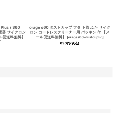
lus / S60
orage s60 ダストカップ フタ 下蓋 ふた サイク
充電器 サイクロン
ロン コードレスクリーナー用 パッキン 付 【メ
ル便送料無料】
ール便送料無料】
[
orages60-dustcuplid
]
r
]
690
円
(税込)