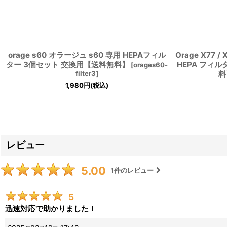
orage s60 オラージュ s60 専用 HEPAフィル
Orage X77 /
ター 3個セット 交換用【送料無料】
HEPA フィ
[
orages60-
filter3
]
料
1,980
円
(税込)
レビュー
5.00
1
件のレビュー
5
迅速対応で助かりました！