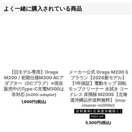
よく一緒に購入されている商品
【旧モデル専用】Orage
メーカー公式 Orage M200 S
M200 / 初期仕様M300 ACア
ブラウン【2026新モデル】
ダプター（DCプラグ）※現在
【1年保証】電動モップ 回転
販売中のType-C充電M300は
モップクリーナー 水拭き コー
非対応
ドレス 床掃除 M200S【北海
[
m200-adapter
]
道沖縄以外送料無料】
[
mop-
1,900
円
(税込)
cleaner-m200br
]
5,500
円
(税込)