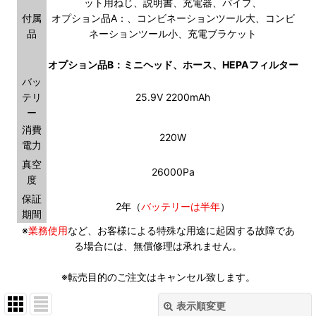
ット用ねじ、説明書、充電器、パイプ、
付属
オプション品A：、コンビネーションツール大、コンビ
品
ネーションツール小、充電ブラケット
オプション品B：ミニヘッド、ホース、HEPAフィルター
バッ
テリ
25.9V 2200mAh
ー
消費
220W
電力
真空
26000Pa
度
保証
2年（
バッテリーは半年
）
期間
※
業務使用
など、お客様による特殊な用途に起因する故障であ
る場合には、無償修理は承れません。
※転売目的のご注文はキャンセル致します。
表示順変更
閉じる