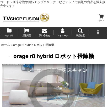
コードレス掃除機や回転モップクリーナーなどテレビで話題の商品を激安販
売中です♪
カート
カテゴリ
新着商品
問い合わせ
マイページ
商品検索
ホーム
>
orage r8 hybrid ロボット掃除機
orage r8 hybrid ロボット掃除機