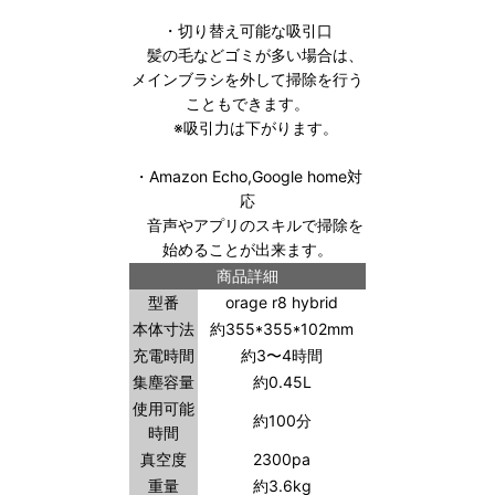
・切り替え可能な吸引口
髪の毛などゴミが多い場合は、
メインブラシを外して掃除を行う
こともできます。
※吸引力は下がります。
・Amazon Echo,Google home対
応
音声やアプリのスキルで掃除を
始めることが出来ます。
商品詳細
型番
orage r8 hybrid
本体寸法
約355*355*102mm
充電時間
約3〜4時間
集塵容量
約0.45L
使用可能
約100分
時間
真空度
2300pa
重量
約3.6kg