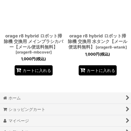
orage r8 hybrid ロボット掃
orage r8 hybrid ロボット掃
除機 交換用 メインブラシカバ
除機 交換用 水タンク【メール
ー【メール便送料無料】
便送料無料】
[
orager8-wtank
]
[
orager8-mbcover
]
1,000
円
(税込)
1,000
円
(税込)
カートに入れる
カートに入れる
ホーム
ショッピングカート
マイページ