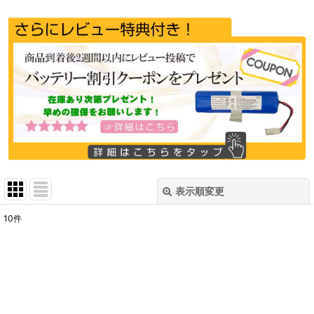
表示順変更
閉じる
10
件
表示数
:
並び順
:
絞り込む