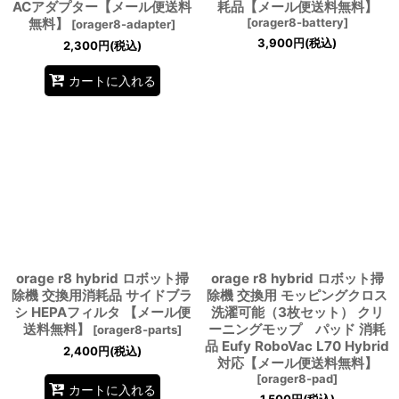
ACアダプター【メール便送料
耗品【メール便送料無料】
無料】
[
orager8-battery
]
[
orager8-adapter
]
3,900
円
(税込)
2,300
円
(税込)
カートに入れる
orage r8 hybrid ロボット掃
orage r8 hybrid ロボット掃
除機 交換用消耗品 サイドブラ
除機 交換用 モッピングクロス
シ HEPAフィルタ 【メール便
洗濯可能（3枚セット） クリ
送料無料】
ーニングモップ パッド 消耗
[
orager8-parts
]
品 Eufy RoboVac L70 Hybrid
2,400
円
(税込)
対応【メール便送料無料】
[
orager8-pad
]
カートに入れる