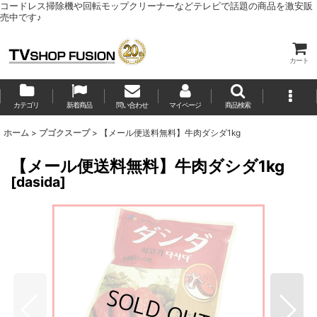
コードレス掃除機や回転モップクリーナーなどテレビで話題の商品を激安販
売中です♪
カート
カテゴリ
新着商品
問い合わせ
マイページ
商品検索
ホーム
>
プゴクスープ
>
【メール便送料無料】牛肉ダシダ1kg
【メール便送料無料】牛肉ダシダ1kg
[
dasida
]