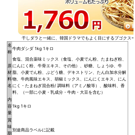
干しダラと一緒に、韓国ドラマでもよく目にするプゴクス
名
牛肉ダシダ 1kg 1キロ
称
食塩、混合薬味ミックス（食塩、小麦でん粉、たまねぎ粉、
原
にんにく粉、牛骨エキス、その他）、砂糖、しょうゆ、牛
材
脂、小麦でん粉、ぶどう糖、デキストリン、たん白加水分解
料
物、牛肉風味エキス、胡椒ミックス、にんにくエキス、にん
名
にく・たまねぎ混合粉/ 調味料（アミノ酸等）、酸味料、香
料、（一部に小麦・乳成分・牛肉・大豆を含む）
内
容
1kg 1キロ
量
賞
味
別途商品ラベルに記載
期