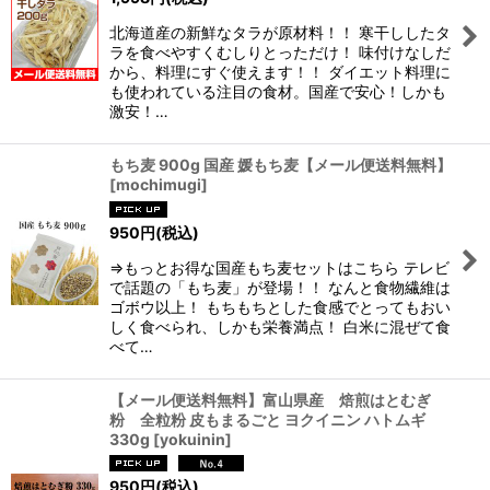
北海道産の新鮮なタラが原材料！！ 寒干ししたタ
ラを食べやすくむしりとっただけ！ 味付けなしだ
から、料理にすぐ使えます！！ ダイエット料理に
も使われている注目の食材。国産で安心！しかも
激安！…
もち麦 900g 国産 媛もち麦【メール便送料無料】
[
mochimugi
]
950
円
(税込)
⇒もっとお得な国産もち麦セットはこちら テレビ
で話題の「もち麦」が登場！！ なんと食物繊維は
ゴボウ以上！ もちもちとした食感でとってもおい
しく食べられ、しかも栄養満点！ 白米に混ぜて食
べて…
【メール便送料無料】富山県産 焙煎はとむぎ
粉 全粒粉 皮もまるごと ヨクイニン ハトムギ
330g
[
yokuinin
]
950
円
(税込)