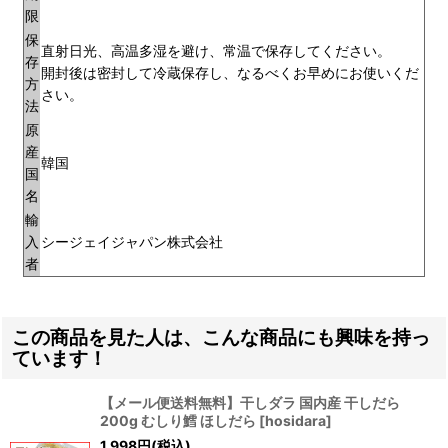
限
保
直射日光、高温多湿を避け、常温で保存してください。
存
開封後は密封して冷蔵保存し、なるべくお早めにお使いくだ
方
さい。
法
原
産
韓国
国
名
輸
入
シージェイジャパン株式会社
者
この商品を見た人は、こんな商品にも興味を持っ
ています！
【メール便送料無料】干しダラ 国内産 干しだら
200g むしり鱈 ほしだら
[
hosidara
]
1,998
円
(税込)