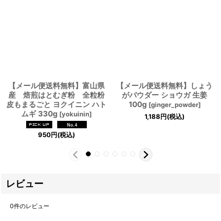
【メール便送料無料】富山県
【メール便送料無料】しょう
産 焙煎はとむぎ粉 全粒粉
がパウダー ショウガ 生姜
皮もまるごと ヨクイニン ハト
100g
[
ginger_powder
]
ムギ 330g
[
yokuinin
]
1,188
円
(税込)
950
円
(税込)
レビュー
0
件のレビュー