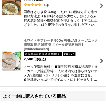
1
件
国産はとむぎ粉 330g こだわりの粉砕方式で他の
粉砕方法より粉砕時の発熱が少なく、熱による素
材の成分変性や風味劣化を抑えるよう 丁寧に仕上
げました。 はと麦独特の香りをお楽しみ下さい。
…
ホワイトチアシード 900g 有機JAS オーガニック
認証取得品 殺菌済 【メール便送料無料】
[
whitechaseed
]
2,580
円
(税込)
メール便送料無料！ ■商品説明 有機JAS認証！オ
ーガニック認証取得！ 人の体内では作られないオ
メガ3脂肪酸（α－リノレン酸）を豊富に含み、
食物繊維たっぷりでダイエットにもピッタリ！ …
よく一緒に購入されている商品