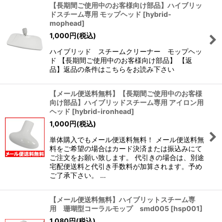
【長期間ご使用中のお客様向け部品】ハイブリッ
ドスチーム専用 モップヘッド
[
hybrid-
mophead
]
1,000
円
(税込)
ハイブリッド スチームクリーナー モップヘッ
ド 【長期間ご使用中のお客様向け部品】 【返
品】返品の条件はこちらをお読み下さい
【メール便送料無料】【長期間ご使用中のお客様
向け部品】ハイブリッドスチーム専用 アイロン用
ヘッド
[
hybrid-ironhead
]
1,000
円
(税込)
単体購入でもメール便送料無料！ メール便送料無
料をご希望の場合はカード決済または振込みにて
ご注文をお願い致します。 代引きの場合は、別途
宅配便送料と代引き手数料が加算されます。予め
ご了承下さい。 …
【メール便送料無料】ハイブリットスチーム専
用 珊瑚型コーラルモップ smd005
[
hsp001
]
1,080
円
(税込)