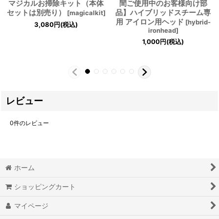
マジカルお掃除キット（本体
間ご使用中のお客様向け部
セットは別売り）
品】ハイブリッドスチーム専
[
magicalkit
]
用 アイロン用ヘッド
[
hybrid-
3,080
円
(税込)
ironhead
]
1,000
円
(税込)
レビュー
0
件のレビュー
ホーム
ショッピングカート
マイページ