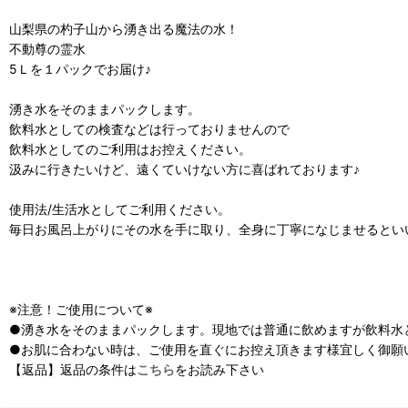
山梨県の杓子山から湧き出る魔法の水！
不動尊の霊水
5Ｌを１パックでお届け♪
湧き水をそのままパックします。
飲料水としての検査などは行っておりませんので
飲料水としてのご利用はお控えください。
汲みに行きたいけど、遠くていけない方に喜ばれております♪
使用法/生活水としてご利用ください。
毎日お風呂上がりにその水を手に取り、全身に丁寧になじませるとい
※注意！ご使用について※
●湧き水をそのままパックします。現地では普通に飲めますが飲料水
●お肌に合わない時は、ご使用を直ぐにお控え頂きます様宜しく御願
【返品】返品の条件は
こちら
をお読み下さい