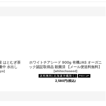
産 はとむぎ茶
ホワイトチアシード 900g 有機JAS オーガニ
量中 水出し
ック認証取得品 殺菌済 【メール便送料無料】
cya
]
[
whitechaseed
]
2,580
円
(税込)