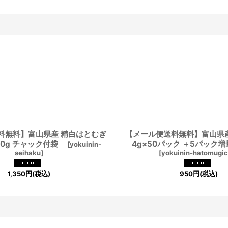
料無料】富山県産 精白はとむぎ
【メール便送料無料】富山県
00g チャック付袋
4g×50パック ＋5パック増
[
yokuinin-
seihaku
]
[
yokuinin-hatomugi
1,350
円
(税込)
950
円
(税込)