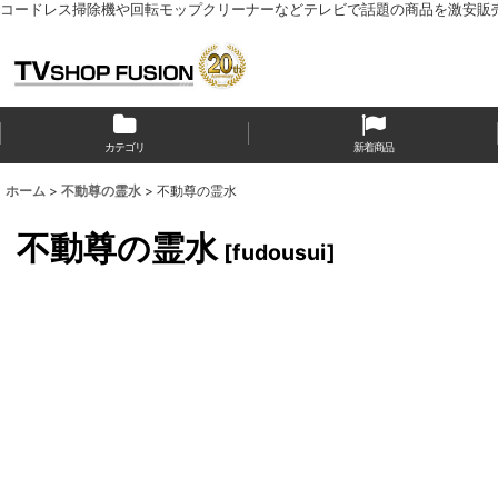
コードレス掃除機や回転モップクリーナーなどテレビで話題の商品を激安販
カテゴリ
新着商品
ホーム
>
不動尊の霊水
>
不動尊の霊水
不動尊の霊水
[
fudousui
]