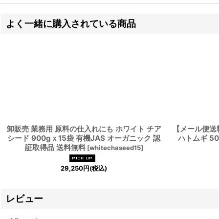
よく一緒に購入されている商品
卸販売 業務用 原料の仕入れにも ホワイト チア
【メール便送
シード 900gｘ15袋 有機JAS オーガニック 認
ハトムギ 5
証取得品 送料無料
[
whitechaseed15
]
29,250
円
(税込)
レビュー