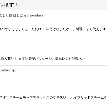
ています！
 むしり鱈 ほしだら
[
hosidara
]
食べやすくむしりとっただけ！ 味付けなしだから、料理にすぐ使えます
N正規輸入商品！ 日本語表記パッケージ、簡単レシピ記載あり
[
hybrid-p
]
す）スチームモップデラックスの次世代型！ ハイブリッドスチームクリー