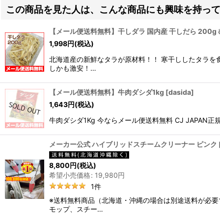
この商品を見た人は、こんな商品にも興味を持っ
【メール便送料無料】干しダラ 国内産 干しだら 200g
1,998
円
(税込)
北海道産の新鮮なタラが原材料！！ 寒干ししたタラを
しかも激安！…
【メール便送料無料】牛肉ダシダ1kg
[
dasida
]
1,643
円
(税込)
牛肉ダシダ1Kg 今ならメール便送料無料 CJ JAPA
メーカー公式 ハイブリッドスチームクリーナー ピンク
8,800
円
(税込)
希望小売価格
:
19,980
円
1
件
※送料無料商品（北海道・沖縄の場合は別途送料が必要で
モップ、スチー…