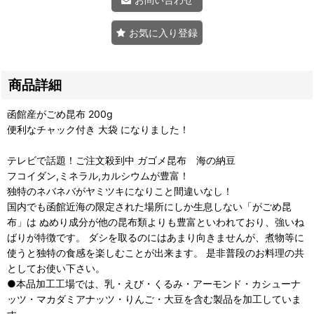
お気に入り登録
商品詳細
函館産がごめ昆布 200g
便利なチャック付き 大袋 になりました！
テレビで話題！ご注文殺到中 ガゴメ昆布 海の納豆
フコイダン,ミネラル,カルシウムが豊富！
独特のネバネバがヤミツキになりこと間違いなし！
国内でも函館近海の限定された場所にしか生息しない「がごめ昆
布」は ぬめり成分が他の昆布類よりも豊富といわれており、強いね
ばりが特徴です。 ダシを取るのにはあまり向きませんが、煮物等に
使うと独特の食感を楽しむことが出来ます。 是非普段のお料理の共
としてお使い下さい。
●本品加工工場では、乳・えび・くるみ・アーモンド・カシューナ
ッツ・マカダミアナッツ・りんご・大豆を含む製品を加工していま