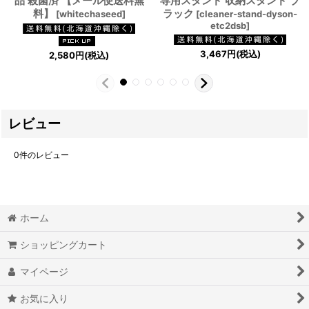
品 殺菌済 【メール便送料無
専用スタンド 収納スタンド ブ
料】
ラック
[
whitechaseed
]
[
cleaner-stand-dyson-
etc2dsb
]
3,467
円
(税込)
2,580
円
(税込)
レビュー
0
件のレビュー
ホーム
ショッピングカート
マイページ
お気に入り