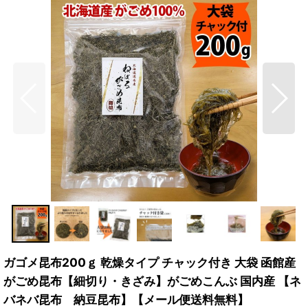
ガゴメ昆布200ｇ 乾燥タイプ チャック付き 大袋 函館産
がごめ昆布【細切り・きざみ】がごめこんぶ 国内産 【ネ
バネバ昆布 納豆昆布】【メール便送料無料】