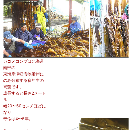
ガゴメコンブは北海道
南部の
東海岸津軽海峡沿岸に
のみ分布する多年生の
褐藻です。
成長すると長さ2メート
ル
幅20〜50センチほどに
なり
寿命は4〜5年。