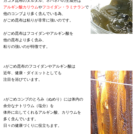
ガゴメ昆布のヌルヌル、ネバネバの主成分は
アルギン酸カリウム
や
フコイダン・ラミナラン
で
他のコンブより多く含んでいる為、
がごめ昆布は粘りが非常に強いのです。
がごめ昆布はフコイダンやアルギン酸を
他の昆布より多く含み、
粘りの強いのが特徴です。
♪がごめ昆布のフコイダンやアルギン酸は
近年、健康・ダイエットとしても
注目を浴びています。
♪がごめコンブのとろみ（ぬめり）には体内の
余分なナトリウム（塩分）を
体外に出してくれるアルギン酸、カリウムを
多く含んでいます。
日々の健康づくりに役立ちます。