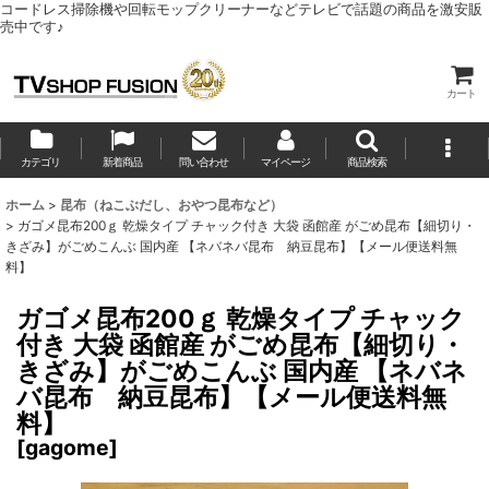
コードレス掃除機や回転モップクリーナーなどテレビで話題の商品を激安販
売中です♪
カート
カテゴリ
新着商品
問い合わせ
マイページ
商品検索
ホーム
>
昆布（ねこぶだし、おやつ昆布など）
>
ガゴメ昆布200ｇ 乾燥タイプ チャック付き 大袋 函館産 がごめ昆布【細切り・
きざみ】がごめこんぶ 国内産 【ネバネバ昆布 納豆昆布】【メール便送料無
料】
ガゴメ昆布200ｇ 乾燥タイプ チャック
付き 大袋 函館産 がごめ昆布【細切り・
きざみ】がごめこんぶ 国内産 【ネバネ
バ昆布 納豆昆布】【メール便送料無
料】
[
gagome
]