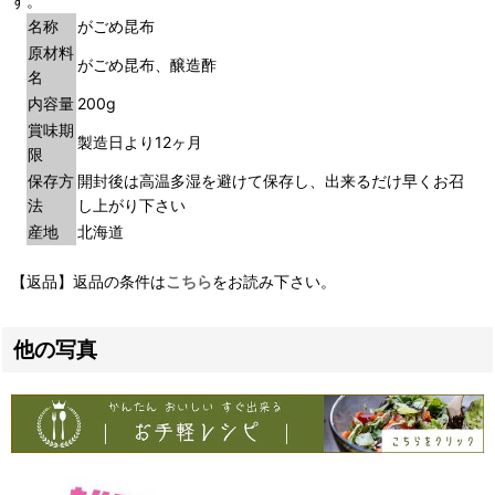
す。
名称
がごめ昆布
原材料
がごめ昆布、醸造酢
名
内容量
200g
賞味期
製造日より12ヶ月
限
保存方
開封後は高温多湿を避けて保存し、出来るだけ早くお召
法
し上がり下さい
産地
北海道
【返品】返品の条件は
こちら
をお読み下さい。
他の写真