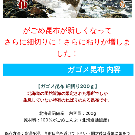
がごめ昆布が新しくなって
さらに細切りに！さらに粘りが増しま
した！
ガゴメ昆布 内容
【ガゴメ昆布 細切り200ｇ】
北海道の函館近海の限定された場所でしか
生息していない特有のねばりのある昆布です。
北海道函館産 内容量：200g
原材料：100％がごめこんぶ（北海道函館産）
保存方法：高温多湿、直射日光を避けて下さい（開封後は湿気に気をつ