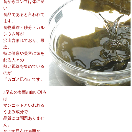
昔からコンブは体に良
い
食品であると言われて
ます。
食物繊維・鉄分・カル
シウム等が
沢山含まれており、最
近、
特に健康や美容に気を
配る人々の
熱い視線を集めている
のが
『ガゴメ昆布』です。
♪昆布の表面の白い斑点
は
マンニットといわれる
うまみ成分で
品質には問題ありませ
ん。
がごめ昆布は表面が