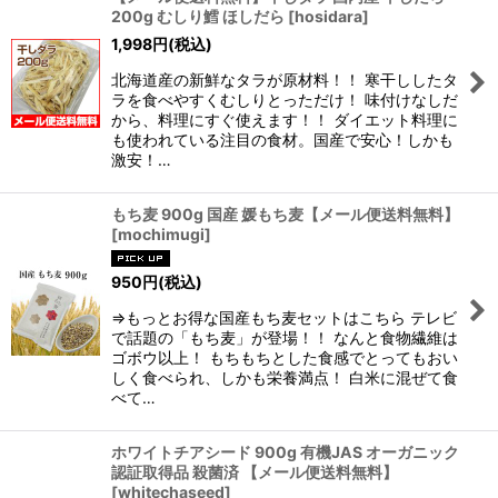
200g むしり鱈 ほしだら
[
hosidara
]
1,998
円
(税込)
北海道産の新鮮なタラが原材料！！ 寒干ししたタ
ラを食べやすくむしりとっただけ！ 味付けなしだ
から、料理にすぐ使えます！！ ダイエット料理に
も使われている注目の食材。国産で安心！しかも
激安！…
もち麦 900g 国産 媛もち麦【メール便送料無料】
[
mochimugi
]
950
円
(税込)
⇒もっとお得な国産もち麦セットはこちら テレビ
で話題の「もち麦」が登場！！ なんと食物繊維は
ゴボウ以上！ もちもちとした食感でとってもおい
しく食べられ、しかも栄養満点！ 白米に混ぜて食
べて…
ホワイトチアシード 900g 有機JAS オーガニック
認証取得品 殺菌済 【メール便送料無料】
[
whitechaseed
]