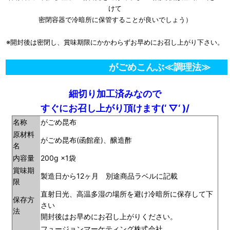
けて
密閉容器で冷暗所に保管することが良いでしょう）
※開封後は密閉し、賞味期限にかかわらずお早めにお召し上がり下さい。
がごめこんぶ≪調理法≫
細切り加工済みなので
すぐにお召し上がり頂けます(‘ ▽‘ )/
名称
がごめ昆布
原材料
がごめ昆布(函館産)、醸造酢
名
内容量
200g ×1袋
賞味期
製造日から12ヶ月 別途商品ラベルに記載
限
直射日光、高温多湿の場所を避け冷暗所に保存して下
保存方
さい
法
開封後はお早めにお召し上がりください。
フュージョンマーケティング株式会社