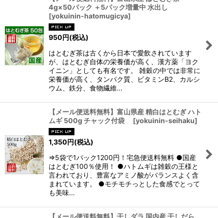
4g×50パック ＋5パック増量中 水出し
[
yokuinin-hatomugicya
]
950
円
(税込)
はとむぎ茶は古くから日本で愛飲されています
が、はとむぎ自体の栄養価が高く、漢方薬「ヨク
イニン」としても有名です。 雑穀の中では非常に
栄養価が高く、タンパク質、ビタミンB2、カルシ
ウム、鉄分、食物繊維…
【メール便送料無料】富山県産 精白はとむぎ ハト
ムギ 500g チャック付袋
[
yokuinin-seihaku
]
1,350
円
(税込)
⇒5袋で1パック1200円！宅急便送料無料 ●国産
はとむぎ100％使用！ ●ハトムギは雑穀の王様と
言われており、豊富なアミノ酸がバランスよく含
まれています。 ●モチモチっとした食感でとって
も美味…
【メール便送料無料】干しダラ 国内産 干しだら