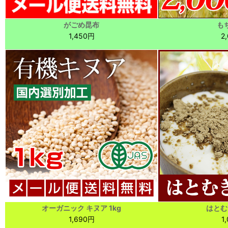
がごめ昆布
もち
1,450円
2
オーガニック キヌア 1kg
はとむ
1,690円
1