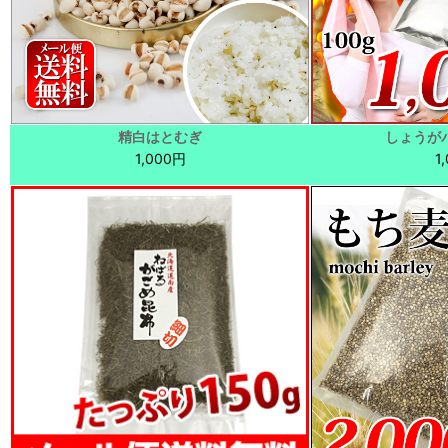
精白はとむぎ
しょうがパ
1,000円
1