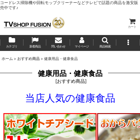
コードレス掃除機や回転モップクリーナーなどテレビで話題の商品を激安販
売中です♪
カート
カテゴリ
新着商品
問い合わせ
マイページ
商品検索
ホーム
>
おすすめ商品
>
健康用品・健康食品
健康用品・健康食品
[
おすすめ商品
]
当店人気の健康食品