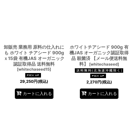
並び順
:
絞り込む
卸販売 業務用 原料の仕入れに
ホワイトチアシード 900g 有
も ホワイト チアシード 900g
機JAS オーガニック認証取得
ｘ15袋 有機JAS オーガニック
品 殺菌済 【メール便送料無
認証取得品 送料無料
料】
[
whitechaseed
]
[
whitechaseed15
]
29,250
円
(税込)
2,270
円
(税込)
カートに入れる
カートに入れる