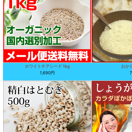
ホワイトチアシード 1kg
おか
1,690円