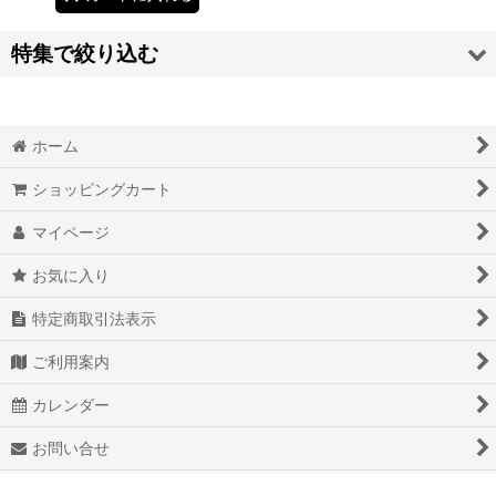
特集で絞り込む
お掃除グッズ
ホーム
バッテリー
ショッピングカート
ダイエットグッズ
マイページ
食品
お気に入り
美容グッズ
特定商取引法表示
健康用品・健康食品
ご利用案内
キッチンインテリア
カレンダー
生活雑貨・日用品
お問い合せ
キッズ・ベビー用品