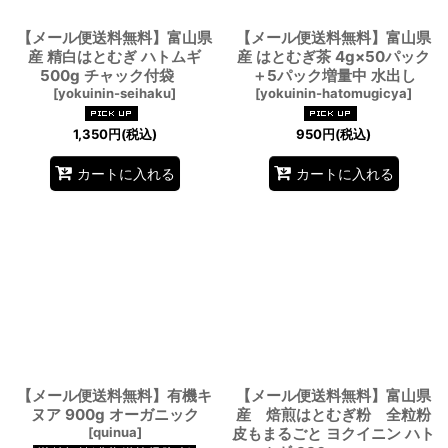
【メール便送料無料】富山県
【メール便送料無料】富山県
産 精白はとむぎ ハトムギ
産 はとむぎ茶 4g×50パック
500g チャック付袋
＋5パック増量中 水出し
[
yokuinin-seihaku
]
[
yokuinin-hatomugicya
]
1,350
円
(税込)
950
円
(税込)
カートに入れる
カートに入れる
【メール便送料無料】有機キ
【メール便送料無料】富山県
ヌア 900g オーガニック
産 焙煎はとむぎ粉 全粒粉
[
quinua
]
皮もまるごと ヨクイニン ハト