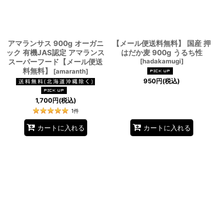
アマランサス 900g オーガニ
【メール便送料無料】 国産 押
ック 有機JAS認定 アマランス
はだか麦 900g うるち性
スーパーフード【メール便送
[
hadakamugi
]
料無料】
[
amaranth
]
950
円
(税込)
1,700
円
(税込)
1
件
カートに入れる
カートに入れる