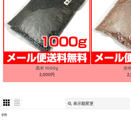
黒米 1000g
赤米
2,000円
2
表示順変更
閉じる
9
件
表示数
: