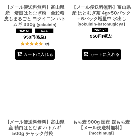
【メール便送料無料】富山県
【メール便送料無料】富山県
産 焙煎はとむぎ粉 全粒粉
産 はとむぎ茶 4g×50パック
皮もまるごと ヨクイニン ハト
＋5パック増量中 水出し
ムギ 330g
[
yokuinin-hatomugicya
]
[
yokuinin
]
950
円
(税込)
950
円
(税込)
1
件
カートに入れる
カートに入れる
【メール便送料無料】富山県
もち麦 900g 国産 媛もち麦
産 精白はとむぎ ハトムギ
【メール便送料無料】
500g チャック付袋
[
mochimugi
]