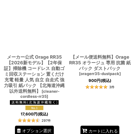
メーカー公式 Orage RR35
【メール便送料無料】Orage
【2026新モデル】【2年保
RR35 オラージュ 専用 抗菌 紙
証】掃除機 コードレス 自動ゴ
パック ダストパック
ミ回収ステーション 置くだけ
[
oragerr35-dustpack
]
充電 軽量 人気 自立 自走式 強
900
円
(税込)
力吸引 紙パック 【北海道沖縄
3
件
以外送料無料】
[
cleaner-
cordless-rr35
]
17,600
円
(税込)
297
件
オプション選択
カートに入れる