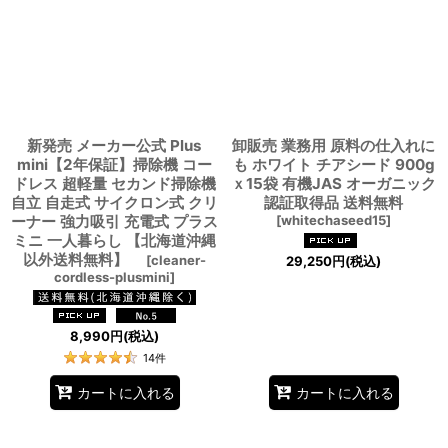
絞り込む
新発売 メーカー公式 Plus
卸販売 業務用 原料の仕入れに
mini【2年保証】掃除機 コー
も ホワイト チアシード 900g
ドレス 超軽量 セカンド掃除機
ｘ15袋 有機JAS オーガニック
自立 自走式 サイクロン式 クリ
認証取得品 送料無料
ーナー 強力吸引 充電式 プラス
[
whitechaseed15
]
ミニ 一人暮らし 【北海道沖縄
以外送料無料】
[
cleaner-
29,250
円
(税込)
cordless-plusmini
]
8,990
円
(税込)
14
件
カートに入れる
カートに入れる