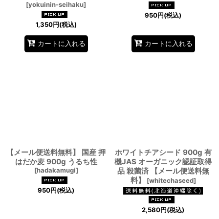
[
yokuinin-seihaku
]
950
円
(税込)
1,350
円
(税込)
カートに入れる
カートに入れる
【メール便送料無料】 国産 押
ホワイトチアシード 900g 有
はだか麦 900g うるち性
機JAS オーガニック認証取得
[
hadakamugi
]
品 殺菌済 【メール便送料無
料】
[
whitechaseed
]
950
円
(税込)
2,580
円
(税込)