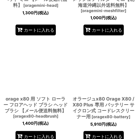
料】
海道沖縄以外送料無料】
[
oragemini-head
]
[
oragemini-meshfilter
]
1,300
円
(税込)
1,000
円
(税込)
カートに入れる
カートに入れる
orage x80 用 ソフト ローラ
オラージュx80 Orage X80 /
ー フロアヘッド ブラシ ヘッド
X80 Plus 専用 バッテリー サ
ブラシ 【メール便送料無料】
イクロン式 コードレスクリー
[
oragex80-headbrush
]
ナー用
[
oragex80-battery
]
1,400
円
(税込)
5,910
円
(税込)
カートに入れる
カートに入れる