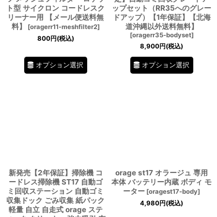
ト型 サイクロン コードレスク
ップセット（RR35へのグレー
リーナー用 【メール便送料無
ドアップ）【1年保証】【北海
料】
道沖縄以外送料無料】
[
oragerr11-meshfilter2
]
[
oragerr35-bodyset
]
800
円
(税込)
8,900
円
(税込)
オプション選択
オプション選択
新発売【2年保証】掃除機 コ
orage st17 オラージュ 専用
ードレス掃除機 ST17 自動ゴ
本体 バッテリー内蔵 ボディ モ
ミ回収ステーション 自動ゴミ
ーター
[
oragest17-body
]
収集ドック ごみ収集 紙パック
4,980
円
(税込)
軽量 自立 自走式 orage ステ