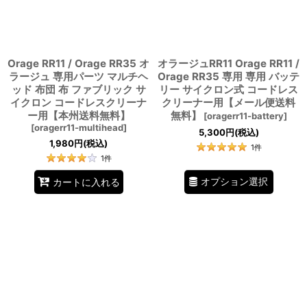
Orage RR11 / Orage RR35 オ
オラージュRR11 Orage RR11 /
ラージュ 専用パーツ マルチヘ
Orage RR35 専用 専用 バッテ
ッド 布団 布 ファブリック サ
リー サイクロン式 コードレス
イクロン コードレスクリーナ
クリーナー用【メール便送料
ー用【本州送料無料】
無料】
[
oragerr11-battery
]
[
oragerr11-multihead
]
5,300
円
(税込)
1,980
円
(税込)
1
件
1
件
オプション選択
カートに入れる