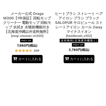
メーカー公式 Orage
ヒートブラシ ストレート ヘア
M300【1年保証】回転モップ
アイロン ブラシ ブラック
クリーナー 電動モップ 回転モ
SALOPUR サロピュール スト
ップ 水拭き 水噴射機能付き
レートアイロン カール 2way
【北海道沖縄以外送料無料】
マイナスイオン
[
mop-cleaner-m300
]
[
heatbrush_s102
]
7,980
円
(税込)
3,780
円
(税込)
28
件
カートに入れる
カートに入れる