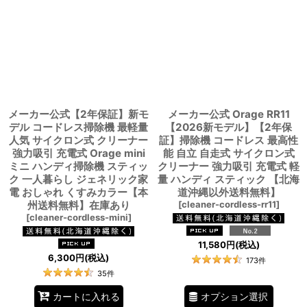
メーカー公式【2年保証】新モ
メーカー公式 Orage RR11
デル コードレス掃除機 最軽量
【2026新モデル】【2年保
人気 サイクロン式 クリーナー
証】掃除機 コードレス 最高性
強力吸引 充電式 Orage mini
能 自立 自走式 サイクロン式
ミニ ハンディ掃除機 スティッ
クリーナー 強力吸引 充電式 軽
ク 一人暮らし ジェネリック家
量 ハンディ スティック 【北海
電 おしゃれ くすみカラー【本
道沖縄以外送料無料】
州送料無料】在庫あり
[
cleaner-cordless-rr11
]
[
cleaner-cordless-mini
]
11,580
円
(税込)
6,300
円
(税込)
173
件
35
件
オプション選択
カートに入れる