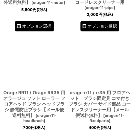
外送料無料】
コードレスクリーナー用
[
oragerr11-motor
]
[
oragerr11-pipe
]
5,500
円
(税込)
2,000
円
(税込)
オプション選択
オプション選択
Orage RR11 / Orage RR35 用
orage rr11 / rr35 用 フロアヘ
オラージュ ソフト ローラー フ
ッド ブラシ固定具 コマ付き
ロアヘッド ブラシ ヘッドブラ
ブラシ カバー サイド部品 コー
シ 静電防止ブラシ【メール便
ドレスクリーナー用【メール
送料無料】
便送料無料】
[
oragerr11-
[
oragerr11-
headbrush
]
fixedparts
]
700
円
(税込)
400
円
(税込)