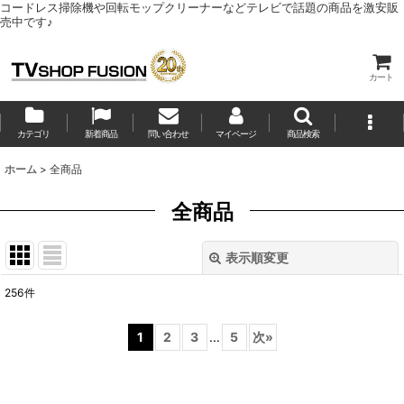
コードレス掃除機や回転モップクリーナーなどテレビで話題の商品を激安販
売中です♪
カート
カテゴリ
新着商品
問い合わせ
マイページ
商品検索
ホーム
>
全商品
全商品
表示順変更
閉じる
256
件
表示数
:
1
2
3
...
5
次
»
並び順
: